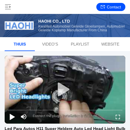
Contact
HAOHI CO., LTD
Kwaliteit Automobiel Geleide Gloeilampen, Automobiel
Geleide Koplamp Manufacturer From China
THUIS
VIDEO'S
PLAYLIST
WEBSITE
Led Para Autos H11 Super Heldere Auto Led Head Light Bulb