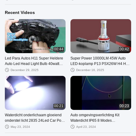
achteruitlicht
Recent Videos
00:44
00:42
Led Para Autos H11 Super Heldere
Super Power 10000LM 45W Auto
Auto Led Head Light Bulb 40watt
LED-koplamp P13 PSX26W H4 H7
4000lm 9005 9006 H7 Led Canbus
H11 met 360 ° rond koperen
December 29, 2025
December 16, 2025
buiskoeling
00:21
00:23
Waterdicht onderlichaam gloeiend
Auto omgevingsverlichting Kit
onderstel licht 2835 24Led Car Pod
Waterdicht IP65 8 Modes
Light Single Color Pure White Blue
Afstandsbediening LED-lampen
May 23, 2024
April 23, 2024
Led Ro
voor universeel auto model