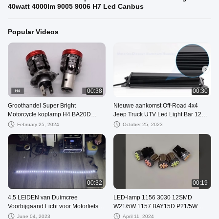
40watt 4000lm 9005 9006 H7 Led Canbus
Popular Videos
00:38
00:30
Groothandel Super Bright
Nieuwe aankomst Off-Road 4x4
Motorcycle koplamp H4 BA20D
Jeep Truck UTV Led Light Bar 12V
geleid laag/hoog licht engel oog
24V Car Driving Beam LED Light
February 25, 2024
October 25, 2023
duivel oog licht voor
Bar
00:32
00:19
4,5 LEIDEN van Duimcree
LED-lamp 1156 3030 12SMD
Voorbijgaand Licht voor Motorfietsen
W21/5W 1157 BAY15D P21/5W
Hulp30w Witte 6500K
LED-draailicht Auto back-up
June 04, 2023
April 11, 2024