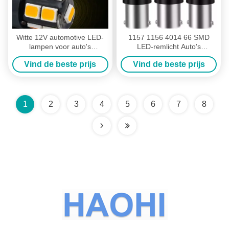
Witte 12V automotive LED-
1157 1156 4014 66 SMD
lampen voor auto's
LED-remlicht Auto's
vrachtwagens en SUV's
achteruitrijden Interieur LED-
Vind de beste prijs
Vind de beste prijs
lampen Auto Canbus
1
2
3
4
5
6
7
8