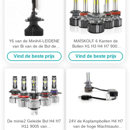
Y6 van de Minih4-LEIDENE
MAÏSKOLF 6 Kanten de
van Bi van de de Bol de
Bollen H1 H3 H4 H7 9005
Autoverlichting Autokoplamp
9006 van de 360 Graad
Vind de beste prijs
Vind de beste prijs
Lens van de het
LEIDENE Autokoplampen
Systeemprojector
van N6
De minie2 Geleide Bol H4 H7
24V de Koplampbollen H4 H7
H11 9005 van
van de hoge Machtsauto