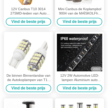
12V Canbus T10 3014
Mini Canbus-de Koplampbol
27SMD-leiden van Auto
9004 van de MAÏSKOLFh4
Gloeilampen voor van het de
H7 H11 Auto 9005 Mistlicht
Vind de beste prijs
Vind de beste prijs
Lezingsparkeren van de
Vrachtwagenskoepel de
Reservelicht
video
De binnen Binnenlandse van
12V 2W Automotive LED-
de Autokoplampen van T10
lampen Aluminium auto
3014 42SDM Lamp van de
koplamp LED-buisband
Vind de beste prijs
Vind de beste prijs
de Bollen12v Breedte