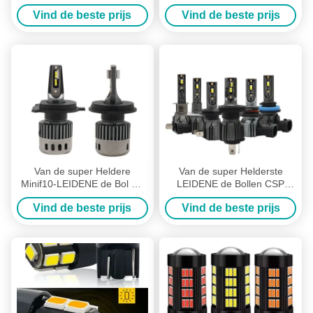
Autokoplampen 9006 Auto
9006 Canbus de
Vind de beste prijs
Vind de beste prijs
Hoofdlamp Lichte Plug en
Vrachtwagentoebehoren van
Play
H11 9005
Van de super Heldere
Van de super Helderste
Minif10-LEIDENE de Bol H1
LEIDENE de Bollen CSP
H3 H4 H7 Autokoplamp 9006
3570 12V 9005 9006
Vind de beste prijs
Vind de beste prijs
Canbus Uitrusting van H11
Autokoplamp
9005