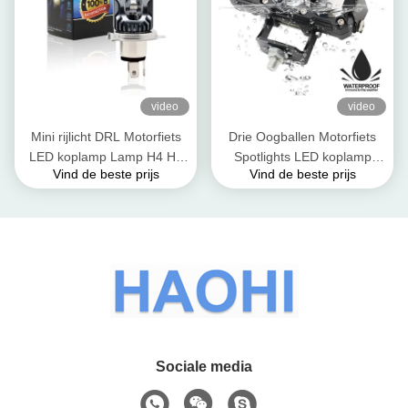
video
video
Mini rijlicht DRL Motorfiets
Drie Oogballen Motorfiets
LED koplamp Lamp H4 H6
Spotlights LED koplamp
Vind de beste prijs
Vind de beste prijs
BA20D P15D Auto Auto
Bijna geel Verwijderd wit
Fisheye Projector Lens
Hulplicht
Dubbelkleurig
Sociale media