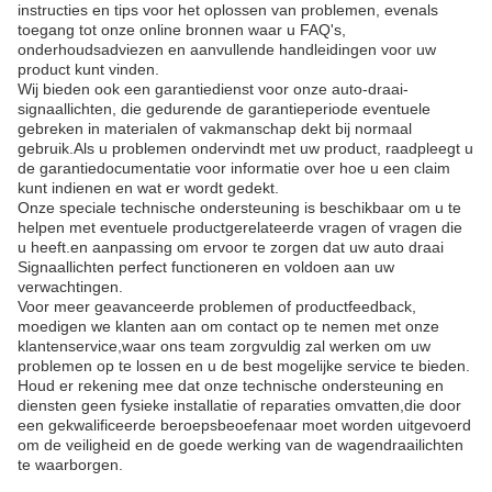
instructies en tips voor het oplossen van problemen, evenals
toegang tot onze online bronnen waar u FAQ's,
onderhoudsadviezen en aanvullende handleidingen voor uw
product kunt vinden.
Wij bieden ook een garantiedienst voor onze auto-draai-
signaallichten, die gedurende de garantieperiode eventuele
gebreken in materialen of vakmanschap dekt bij normaal
gebruik.Als u problemen ondervindt met uw product, raadpleegt u
de garantiedocumentatie voor informatie over hoe u een claim
kunt indienen en wat er wordt gedekt.
Onze speciale technische ondersteuning is beschikbaar om u te
helpen met eventuele productgerelateerde vragen of vragen die
u heeft.en aanpassing om ervoor te zorgen dat uw auto draai
Signaallichten perfect functioneren en voldoen aan uw
verwachtingen.
Voor meer geavanceerde problemen of productfeedback,
moedigen we klanten aan om contact op te nemen met onze
klantenservice,waar ons team zorgvuldig zal werken om uw
problemen op te lossen en u de best mogelijke service te bieden.
Houd er rekening mee dat onze technische ondersteuning en
diensten geen fysieke installatie of reparaties omvatten,die door
een gekwalificeerde beroepsbeoefenaar moet worden uitgevoerd
om de veiligheid en de goede werking van de wagendraailichten
te waarborgen.