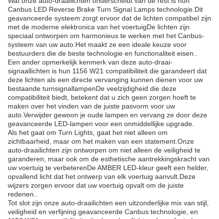
Wat onze auto-draailichten onderscheidt van de rest is hun
Canbus LED Reverse Brake Turn Signal Lamps technologie.Dit
geavanceerde systeem zorgt ervoor dat de lichten compatibel zijn
met de moderne elektronica van het voertuigDe lichten zijn
speciaal ontworpen om harmonieus te werken met het Canbus-
systeem van uw auto.Het maakt ze een ideale keuze voor
bestuurders die de beste technologie en functionaliteit eisen..
Een ander opmerkelijk kenmerk van deze auto-draai-
signaallichten is hun 1156 W21 compatibiliteit.die garandeert dat
deze lichten als een directe vervanging kunnen dienen voor uw
bestaande turnsignallampenDe veelzijdigheid die deze
compatibiliteit biedt, betekent dat u zich geen zorgen hoeft te
maken over het vinden van de juiste pasvorm voor uw
auto.Verwijder gewoon je oude lampen en vervang ze door deze
geavanceerde LED-lampen voor een onmiddellijke upgrade.
Als het gaat om Turn Lights, gaat het niet alleen om
zichtbaarheid, maar om het maken van een statement.Onze
auto-draailichten zijn ontworpen om niet alleen de veiligheid te
garanderen, maar ook om de esthetische aantrekkingskracht van
uw voertuig te verbeterenDe AMBER LED-kleur geeft een helder,
opvallend licht dat het ontwerp van elk voertuig aanvult.Deze
wijzers zorgen ervoor dat uw voertuig opvalt om de juiste
redenen..
Tot slot zijn onze auto-draailichten een uitzonderlijke mix van stijl,
veiligheid en verfijning.geavanceerde Canbus technologie, en