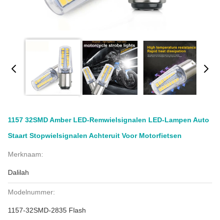
1157 32SMD Amber LED-Remwielsignalen LED-Lampen Auto
Staart Stopwielsignalen Achteruit Voor Motorfietsen
Merknaam:
Dalilah
Modelnummer:
1157-32SMD-2835 Flash