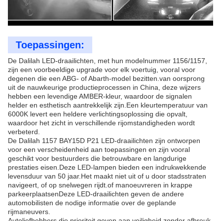
Toepassingen:
De Dalilah LED-draailichten, met hun modelnummer 1156/1157,
zijn een voorbeeldige upgrade voor elk voertuig, vooral voor
degenen die een ABG- of Abarth-model bezitten.van oorsprong
uit de nauwkeurige productieprocessen in China, deze wijzers
hebben een levendige AMBER-kleur, waardoor de signalen
helder en esthetisch aantrekkelijk zijn.Een kleurtemperatuur van
6000K levert een heldere verlichtingsoplossing die opvalt,
waardoor het zicht in verschillende rijomstandigheden wordt
verbeterd.
De Dalilah 1157 BAY15D P21 LED-draailichten zijn ontworpen
voor een verscheidenheid aan toepassingen en zijn vooral
geschikt voor bestuurders die betrouwbare en langdurige
prestaties eisen.Deze LED-lampen bieden een indrukwekkende
levensduur van 50 jaar.Het maakt niet uit of u door stadsstraten
navigeert, of op snelwegen rijdt.of manoeuvreren in krappe
parkeerplaatsenDeze LED-draailichten geven de andere
automobilisten de nodige informatie over de geplande
rijmaneuvers.
Autoliefhebbers die prioriteit geven aan veiligheid zonder afbreuk