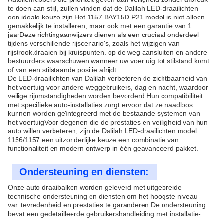
te doen aan stijl, zullen vinden dat de Dalilah LED-draailichten
een ideale keuze zijn.Het 1157 BAY15D P21 model is niet alleen
gemakkelijk te installeren, maar ook met een garantie van 1
jaarDeze richtingaanwijzers dienen als een cruciaal onderdeel
tijdens verschillende rijscenario's, zoals het wijzigen van
rijstrook.draaien bij kruispunten, op de weg aansluiten en andere
bestuurders waarschuwen wanneer uw voertuig tot stilstand komt
of van een stilstaande positie afrijdt.
De LED-draailichten van Dalilah verbeteren de zichtbaarheid van
het voertuig voor andere weggebruikers, dag en nacht, waardoor
veilige rijomstandigheden worden bevorderd.Hun compatibiliteit
met specifieke auto-installaties zorgt ervoor dat ze naadloos
kunnen worden geïntegreerd met de bestaande systemen van
het voertuigVoor degenen die de prestaties en veiligheid van hun
auto willen verbeteren, zijn de Dalilah LED-draailichten model
1156/1157 een uitzonderlijke keuze.een combinatie van
functionaliteit en modern ontwerp in één geavanceerd pakket.
Ondersteuning en diensten:
Onze auto draaibalken worden geleverd met uitgebreide
technische ondersteuning en diensten om het hoogste niveau
van tevredenheid en prestaties te garanderen.De ondersteuning
bevat een gedetailleerde gebruikershandleiding met installatie-