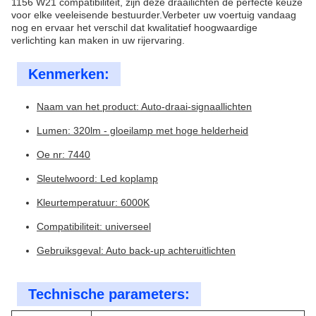
1156 W21 compatibiliteit, zijn deze draailichten de perfecte keuze
voor elke veeleisende bestuurder.Verbeter uw voertuig vandaag
nog en ervaar het verschil dat kwalitatief hoogwaardige
verlichting kan maken in uw rijervaring.
Kenmerken:
Naam van het product: Auto-draai-signaallichten
Lumen: 320lm - gloeilamp met hoge helderheid
Oe nr: 7440
Sleutelwoord: Led koplamp
Kleurtemperatuur: 6000K
Compatibiliteit: universeel
Gebruiksgeval: Auto back-up achteruitlichten
Technische parameters: