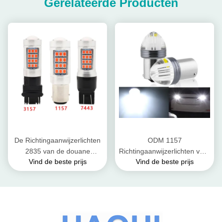
Gerelateerde Producten
De Richtingaanwijzerlichten
ODM 1157
2835 van de douane
Richtingaanwijzerlichten voor
Vind de beste prijs
Vind de beste prijs
Universele Auto het
Auto's Binnenlandse 12V Bol
Omkeren Koplamp die Drie
1156
Keer Bol opvlammen