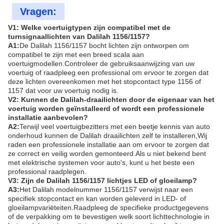
Vragen:
V1: Welke voertuigtypen zijn compatibel met de
turnsignaallichten van Dalilah 1156/1157?
A1:
De Dalilah 1156/1157 bocht lichten zijn ontworpen om
compatibel te zijn met een breed scala aan
voertuigmodellen.Controleer de gebruiksaanwijzing van uw
voertuig of raadpleeg een professional om ervoor te zorgen dat
deze lichten overeenkomen met het stopcontact type 1156 of
1157 dat voor uw voertuig nodig is.
V2: Kunnen de Dalilah-draailichten door de eigenaar van het
voertuig worden geïnstalleerd of wordt een professionele
installatie aanbevolen?
A2:
Terwijl veel voertuigbezitters met een beetje kennis van auto
onderhoud kunnen de Dalilah draailichten zelf te installeren,Wij
raden een professionele installatie aan om ervoor te zorgen dat
ze correct en veilig worden gemonteerd.Als u niet bekend bent
met elektrische systemen voor auto's, kunt u het beste een
professional raadplegen.
V3: Zijn de Dalilah 1156/1157 lichtjes LED of gloeilamp?
A3:
Het Dalilah modelnummer 1156/1157 verwijst naar een
specifiek stopcontact en kan worden geleverd in LED- of
gloeilampvariëteiten.Raadpleeg de specifieke productgegevens
of de verpakking om te bevestigen welk soort lichttechnologie in