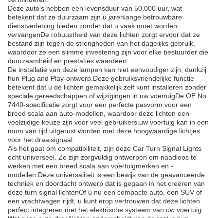
Deze auto's hebben een levensduur van 50.000 uur, wat
betekent dat ze duurzaam zijn.u jarenlange betrouwbare
dienstverlening bieden zonder dat u vaak moet worden
vervangenDe robuustheid van deze lichten zorgt ervoor dat ze
bestand zijn tegen de strengheden van het dagelijks gebruik,
waardoor ze een slimme investering zijn voor elke bestuurder die
duurzaamheid en prestaties waardeert.
De installatie van deze lampen kan niet eenvoudiger zijn, dankzij
hun Plug and Play-ontwerp.Deze gebruiksvriendelijke functie
betekent dat u de lichten gemakkelijk zelf kunt installeren zonder
speciale gereedschappen of wijzigingen in uw voertuigDe OE No.
7440-specificatie zorgt voor een perfecte pasvorm voor een
breed scala aan auto-modellen, waardoor deze lichten een
veelzijdige keuze zijn voor veel gebruikers.uw voertuig kan in een
mum van tijd uitgerust worden met deze hoogwaardige lichtjes
voor het draaisignaal.
Als het gaat om compatibiliteit, zijn deze Car Turn Signal Lights
echt universeel. Ze zijn zorgvuldig ontworpen om naadloos te
werken met een breed scala aan voertuigmerken en -
modellen.Deze universaliteit is een bewijs van de geavanceerde
techniek en doordacht ontwerp dat is gegaan in het creëren van
deze turn signal lichtenOf u nu een compacte auto, een SUV of
een vrachtwagen rijdt, u kunt erop vertrouwen dat deze lichten
perfect integreren met het elektrische systeem van uw voertuig.