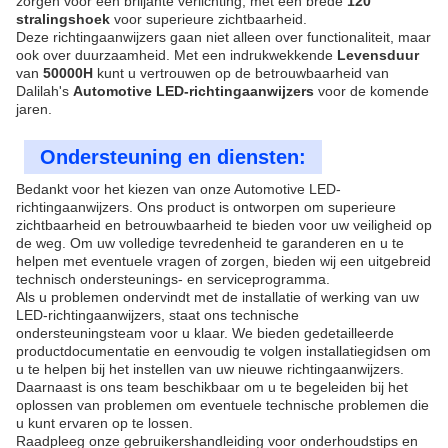
zorgen voor een briljante verlichting, met een brede
120°
stralingshoek
voor superieure zichtbaarheid.
Deze richtingaanwijzers gaan niet alleen over functionaliteit, maar
ook over duurzaamheid. Met een indrukwekkende
Levensduur
van
50000H
kunt u vertrouwen op de betrouwbaarheid van
Dalilah's
Automotive LED-richtingaanwijzers
voor de komende
jaren.
Ondersteuning en diensten:
Bedankt voor het kiezen van onze Automotive LED-
richtingaanwijzers. Ons product is ontworpen om superieure
zichtbaarheid en betrouwbaarheid te bieden voor uw veiligheid op
de weg. Om uw volledige tevredenheid te garanderen en u te
helpen met eventuele vragen of zorgen, bieden wij een uitgebreid
technisch ondersteunings- en serviceprogramma.
Als u problemen ondervindt met de installatie of werking van uw
LED-richtingaanwijzers, staat ons technische
ondersteuningsteam voor u klaar. We bieden gedetailleerde
productdocumentatie en eenvoudig te volgen installatiegidsen om
u te helpen bij het instellen van uw nieuwe richtingaanwijzers.
Daarnaast is ons team beschikbaar om u te begeleiden bij het
oplossen van problemen om eventuele technische problemen die
u kunt ervaren op te lossen.
Raadpleeg onze gebruikershandleiding voor onderhoudstips en