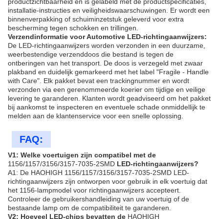
productzichtbaarheid en is gelabeld met de productspecificaties,
installatie-instructies en veiligheidswaarschuwingen. Er wordt een
binnenverpakking of schuiminzetstuk geleverd voor extra
bescherming tegen schokken en trillingen.
Verzendinformatie voor Automotive LED-richtingaanwijzers:
De LED-richtingaanwijzers worden verzonden in een duurzame,
weerbestendige verzenddoos die bestand is tegen de
ontberingen van het transport. De doos is verzegeld met zwaar
plakband en duidelijk gemarkeerd met het label "Fragile - Handle
with Care". Elk pakket bevat een trackingnummer en wordt
verzonden via een gerenommeerde koerier om tijdige en veilige
levering te garanderen. Klanten wordt geadviseerd om het pakket
bij aankomst te inspecteren en eventuele schade onmiddellijk te
melden aan de klantenservice voor een snelle oplossing.
FAQ:
V1: Welke voertuigen zijn compatibel met de
1156/1157/3156/3157-7035-2SMD
LED-richtingaanwijzers?
A1: De
HAOHIGH
1156/1157/3156/3157-7035-2SMD LED-
richtingaanwijzers zijn ontworpen voor gebruik in elk voertuig dat
het 1156-lampmodel voor richtingaanwijzers accepteert.
Controleer de gebruikershandleiding van uw voertuig of de
bestaande lamp om de compatibiliteit te garanderen.
V2: Hoeveel LED-chips bevatten de
HAOHIGH