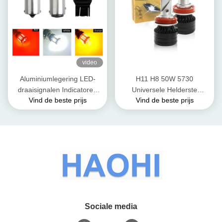
video
Aluminiumlegering LED-
H11 H8 50W 5730
draaisignalen Indicatoren
Universele Helderste
Vind de beste prijs
Vind de beste prijs
3030 39 SMD 12v 1156
Geleide de Mistlichten 30w
BA15S 1157 BAY15D T20
Cree Headlight van 12-24V
T25 Auto draaisignaal
Sociale media