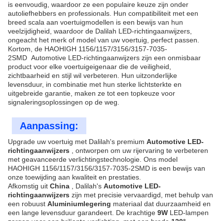
is eenvoudig, waardoor ze een populaire keuze zijn onder
autoliefhebbers en professionals. Hun compatibiliteit met een
breed scala aan voertuigmodellen is een bewijs van hun
veelzijdigheid, waardoor de Dalilah LED-richtingaanwijzers,
ongeacht het merk of model van uw voertuig, perfect passen.
Kortom, de
HAOHIGH
1156/1157/3156/3157-7035-
2SMD
Automotive LED-richtingaanwijzers zijn een onmisbaar
product voor elke voertuigeigenaar die de veiligheid,
zichtbaarheid en stijl wil verbeteren. Hun uitzonderlijke
levensduur, in combinatie met hun sterke lichtsterkte en
uitgebreide garantie, maken ze tot een topkeuze voor
signaleringsoplossingen op de weg.
Aanpassing:
Upgrade uw voertuig met Dalilah's premium
Automotive LED-
richtingaanwijzers
, ontworpen om uw rijervaring te verbeteren
met geavanceerde verlichtingstechnologie. Ons model
HAOHIGH
1156/1157/3156/3157-7035-2SMD
is een bewijs van
onze toewijding aan kwaliteit en prestaties.
Afkomstig uit
China
, Dalilah's
Automotive LED-
richtingaanwijzers
zijn met precisie vervaardigd, met behulp van
een robuust
Aluminiumlegering
materiaal dat duurzaamheid en
een lange levensduur garandeert. De krachtige
9W
LED-lampen