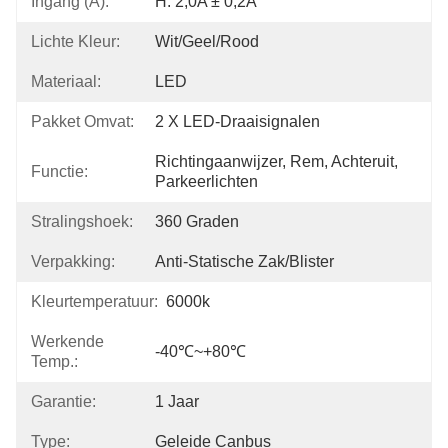
Ingang (A):
H: 2,0A ± 0,2A
Lichte Kleur:
Wit/geel/rood
Materiaal:
LED
Pakket Omvat:
2 X LED-Draaisignalen
Richtingaanwijzer, Rem, Achteruit, 
Functie:
Parkeerlichten
Stralingshoek:
360 Graden
Verpakking:
Anti-Statische Zak/blister
Kleurtemperatuur:
6000k
Werkende
-40℃~+80℃
Temp.:
Garantie:
1 Jaar
Type:
Geleide Canbus