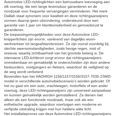
Automotive LED-richtinglichten een betrouwbare toevoeging aan
elk voertuig, die een lange levensduur garanderen en de
noodzaak voor frequente vervangingen verminderen. Het merk
Dalilah staat synoniem voor kwaliteit en deze richtingaanwijzers
vormen daarop geen uitzondering, ondersteund door een
garantie van 1 jaar om klanttevredenheid en gemoedsrust te
garanderen.
De toepassingsmogelijkheden voor deze Automotive LED-
knipperlichten zijn enorm, variërend van dagelijks woon-
werkverkeer tot langeafstandsreizen. Ze zijn vooral voordelig bij
slechte weersomstandigheden, zoals hevige regen, mist of
sneeuw, waarbij zichtbaarheid van het grootste belang is. De
intensieve LED-lichtbron zorgt ervoor dat richtingaanwijzers
onmiskenbaar en gemakkelijk te onderscheiden zijn door andere
bestuurders, voetgangers en fietsers, waardoor de veiligheid op
de weg wordt verbeterd.
Bovendien kan het
HAOHIGH
1156/1157/3156/3157-7035-2SMD-
model in verschillende automobielscenario's worden gebruikt. Of
het nu gaat om een auto, vrachtwagen, motorfiets of een ander
voertuig, deze LED-richtingaanwijzers zijn universeel aanpasbaar
en kunnen gemakkelijk worden geïnstalleerd. Ze dienen niet
alleen als een functionele noodzaak, maar ook als een
esthetische upgrade, waardoor voertuigen een moderne en
verfijnde uitstraling krijgen met hun heldere witte licht.
Het installatieproces van deze Automotive LED-richtingaanwijzers