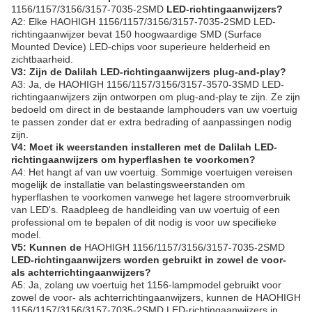
1156/1157/3156/3157-7035-2SMD
LED-richtingaanwijzers?
A2: Elke
HAOHIGH
1156/1157/3156/3157-7035-2SMD LED-
richtingaanwijzer bevat 150 hoogwaardige SMD (Surface
Mounted Device) LED-chips voor superieure helderheid en
zichtbaarheid.
V3: Zijn de Dalilah LED-richtingaanwijzers plug-and-play?
A3: Ja, de
HAOHIGH
1156/1157/3156/3157-3570-3SMD LED-
richtingaanwijzers zijn ontworpen om plug-and-play te zijn. Ze zijn
bedoeld om direct in de bestaande lamphouders van uw voertuig
te passen zonder dat er extra bedrading of aanpassingen nodig
zijn.
V4: Moet ik weerstanden installeren met de Dalilah LED-
richtingaanwijzers om hyperflashen te voorkomen?
A4: Het hangt af van uw voertuig. Sommige voertuigen vereisen
mogelijk de installatie van belastingsweerstanden om
hyperflashen te voorkomen vanwege het lagere stroomverbruik
van LED's. Raadpleeg de handleiding van uw voertuig of een
professional om te bepalen of dit nodig is voor uw specifieke
model.
V5: Kunnen de
HAOHIGH
1156/1157/3156/3157-7035-2SMD
LED-richtingaanwijzers worden gebruikt in zowel de voor-
als achterrichtingaanwijzers?
A5: Ja, zolang uw voertuig het 1156-lampmodel gebruikt voor
zowel de voor- als achterrichtingaanwijzers, kunnen de
HAOHIGH
1156/1157/3156/3157-7035-2SMD LED-richtingaanwijzers in