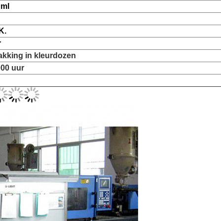
 ml
K.
r
akking in kleurdozen
000 uur