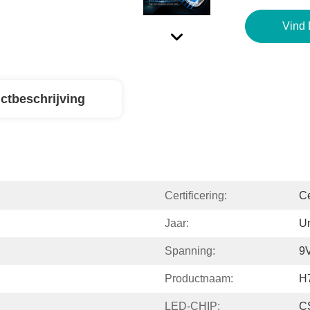
Vind 
ctbeschrijving
Certificering:
C
Jaar:
Un
Spanning:
9
Productnaam:
H
LED-CHIP:
C