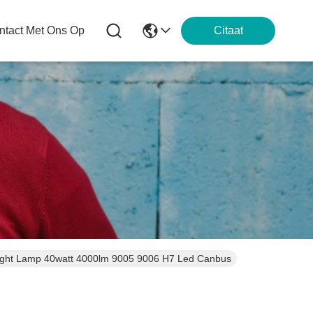
tact Met Ons Op
Citaat
ght Lamp 40watt 4000lm 9005 9006 H7 Led Canbus