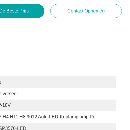
De Beste Prijs
Contact Opnemen
e
iverseel
V-18V
7 H4 H11 H8 9012 Auto-LED-Koplamplamp Pur
SP3570-LED